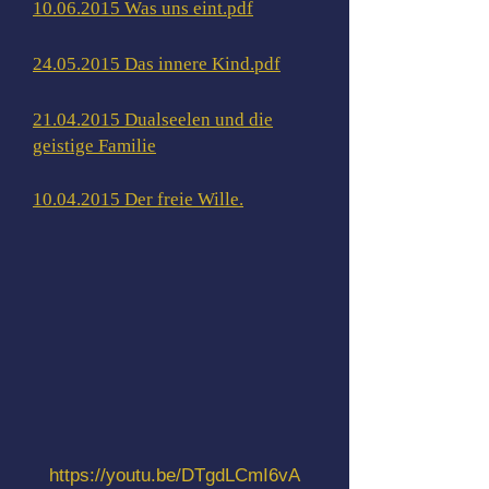
10.06.2015 Was uns eint.pdf
24.05.2015 Das innere Kind.pdf
21.04.2015 Dualseelen und die
geistige Familie
10.04.2015 Der freie Wille.
https://youtu.be/DTgdLCmI6vA