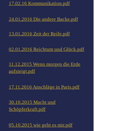
17.02.16 Kommunikation.pdf
24.01.2016 Die andere Backe.pdf
13.01.2016 Zeit der Reife.pdf
02.01.2016 Reichtum und Glück.pdf
11.12.2015 Wenn morgen die Erde
aufsteigt.pdf
17.11.2016 Anschläge in Paris.pdf
30.10.2015 Macht und
Schöpferkraft.pdf
05.10.2015 wie geht es mir.pdf