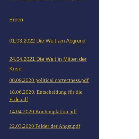
Erden
01.03.2022 Die Welt am Abgrund​
24.04.2021 Die Welt in Mitten der
Krise
08.09.2020 political correctness.pdf
18.06.2020. Entscheidung für die
Erde.pdf
14.04.2020 Kontemplation.pdf
22.03.2020 Felder der Angst.pdf