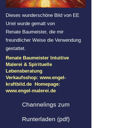
Dieses wunderschöne Bild von EE
Uriel wurde gemalt von
Renate Baumeister, die mir
freundlicher Weise die Verwendung
gestattet.
Renate Baumeister Intuitive
Malerei & Spirituelle
Lebensberatung
Verkaufsshop:
www.engel-
kraftbild.de
Homepage:
www.engel-malerei.de
Channelings zum
Runterladen (pdf)