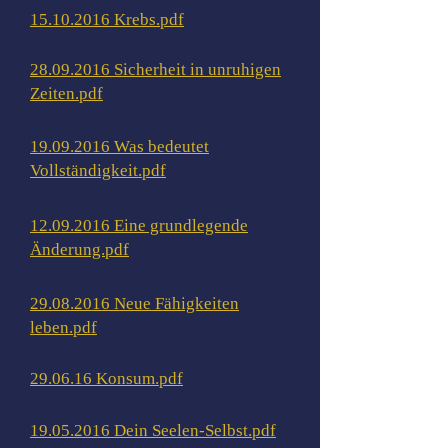
15.10.2016 Krebs.pdf
28.09.2016 Sicherheit in unruhigen
Zeiten.pdf
19.09.2016 Was bedeutet
Vollständigkeit.pdf
12.09.2016 Eine grundlegende
Änderung.pdf
29.08.2016 Neue Fähigkeiten
leben.pdf
29.06.16 Konsum.pdf
19.05.2016 Dein Seelen-Selbst.pdf