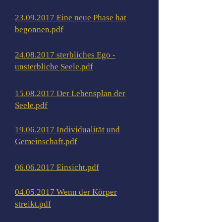
23.09.2017 Eine neue Phase hat
begonnen.pdf
24.08.2017 sterbliches Ego -
unsterbliche Seele.pdf
15.08.2017 Der Lebensplan der
Seele.pdf
19.06.2017 Individualität und
Gemeinschaft.pdf
06.06.2017 Einsicht.pdf
04.05.2017 Wenn der Körper
streikt.pdf