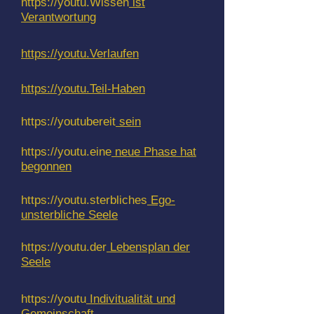
https://youtu.Wissen
ist
Verantwortung
https://youtu.Verlaufen
https://youtu.Teil-Haben
https://youtubereit
sein
https://youtu.eine
neue Phase hat
begonnen
https://youtu.sterbliches
Ego-
unsterbliche Seele
https://youtu.der
Lebensplan der
Seele
https://youtu
Indivitualität und
Gemeinschaft