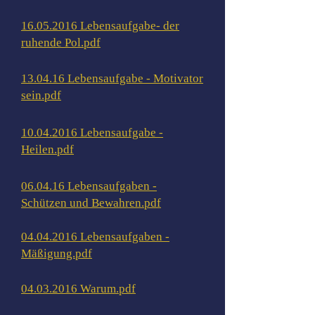
16.05.2016 Lebensaufgabe- der
ruhende Pol.pdf
13.04.16 Lebensaufgabe - Motivator
sein.pdf
10.04.2016 Lebensaufgabe -
Heilen.pdf
06.04.16 Lebensaufgaben -
Schützen und Bewahren.pdf
04.04.2016 Lebensaufgaben -
Mäßigung.pdf
04.03.2016 Warum.pdf