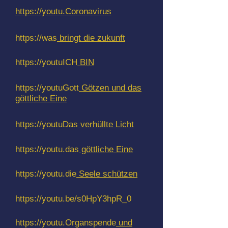
https://youtu.Coronavirus
https://was
bringt die zukunft
https://youtuICH
BIN
https://youtuGott
Götzen und das
göttliche Eine
https://youtuDas
verhüllte Licht
https://youtu.das
göttliche Eine
https://youtu.die
Seele schützen
https://youtu.be/s0HpY3hpR_0
https://youtu.Organspende
und