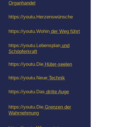
Organhandel
https://youtu.Herzenswünsche
https://youtu.Wohin
der Weg führt
https://youtu.Lebensplan
und
Schöpferkraft
https://youtu.Die
Hüter-seelen
https://youtu.Neue
Technik
https://youtu.Das
dritte Auge
https://youtu.Die
Grenzen der
Wahrnehmung