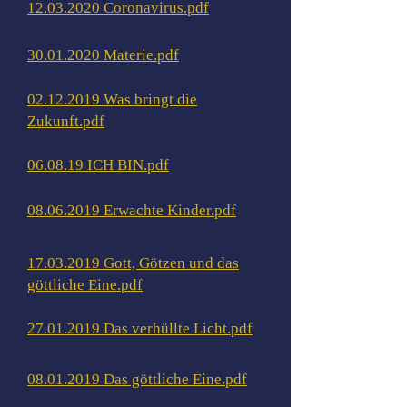
12.03.2020 Coronavirus.pdf
30.01.2020 Materie.pdf
02.12.2019 Was bringt die
Zukunft.pdf
06.08.19 ICH BIN.pdf
08.06.2019 Erwachte Kinder.pdf
17.03.2019 Gott, Götzen und das
göttliche Eine.pdf
27.01.2019 Das verhüllte Licht.pdf
08.01.2019 Das göttliche Eine.pdf