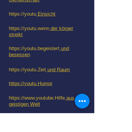
https://youtu
Einsicht
https://youtu.wenn
der körper
streikt
https://youtu.begeistert
und
besessen
https://youtu.Zeit
und Raum
https://youtu.Humor
https://www.youtube.Hilfe
aus der
geistigen Welt
https://youtu.be/Gold